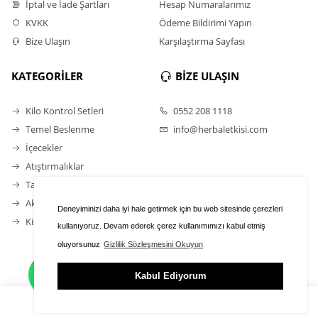
İptal ve İade Şartları
Hesap Numaralarımız
KVKK
Ödeme Bildirimi Yapın
Bize Ulaşın
Karşılaştırma Sayfası
KATEGORİLER
BİZE ULAŞIN
Kilo Kontrol Setleri
0552 208 1118
Temel Beslenme
info@herbaletkisi.com
İçecekler
Atıştırmalıklar
Takviye Gıdalar
Aktif Yaşam Ürünleri
Deneyiminizi daha iyi hale getirmek için bu web sitesinde çerezleri
Kişisel Bakım Ürünleri
kullanıyoruz. Devam ederek çerez kullanımımızı kabul etmiş
oluyorsunuz
Gizlilik Sözleşmesini Okuyun
Kabul Ediyorum
ÜYE GİRİŞİ
FAVORİLER
SEPET