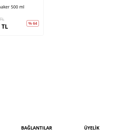
haker 500 ml
TL
% 64
TL
BAĞLANTILAR
ÜYELİK