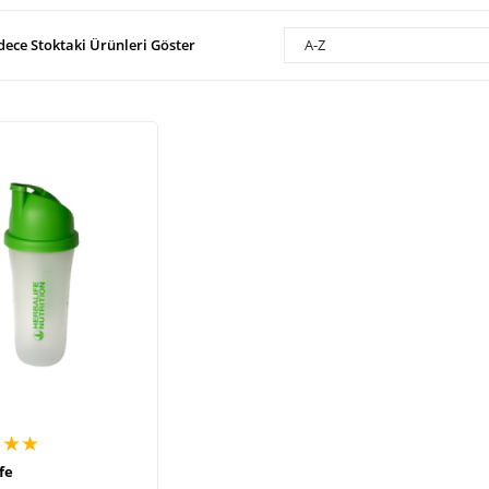
dece Stoktaki Ürünleri Göster
A-Z
★★★
fe