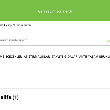
Geri sayım sona erdi
Hesap Numaralarımız
NME
İÇECEKLER
ATIŞTIRMALIKLAR
TAKVİYE GIDALAR
AKTİF YAŞAM ÜRÜNL
alife (1)