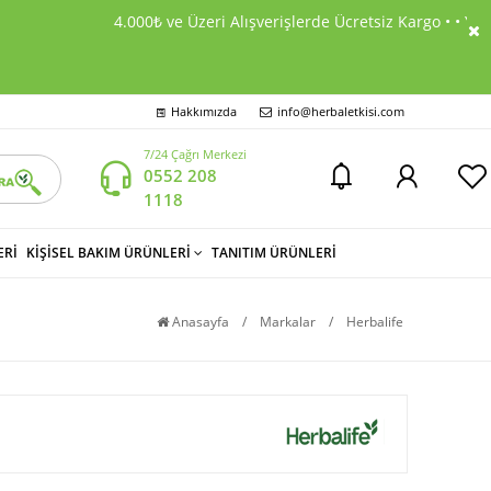
4.000₺ ve Üzeri Alışverişlerde Ücretsiz Kargo • • Yurtiç
Hakkımızda
info@herbaletkisi.com
7/24 Çağrı Merkezi
0552 208
1118
ERİ
KİŞİSEL BAKIM ÜRÜNLERİ
TANITIM ÜRÜNLERİ
Anasayfa
/
Markalar
/
Herbalife