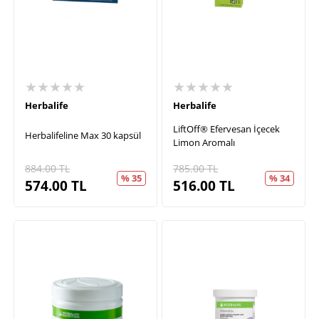
★★★★★
★★★★★
Herbalife
Herbalife
LiftOff® Efervesan İçecek
Herbalifeline Max 30 kapsül
Limon Aromalı
884.00
TL
785.00
TL
% 35
% 34
574.00
TL
516.00
TL