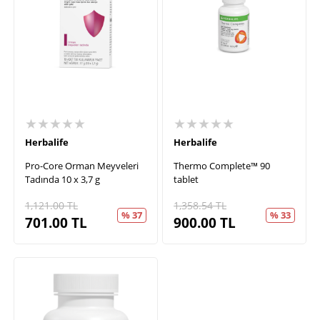
★★★★★
★★★★★
Herbalife
Herbalife
Pro-Core Orman Meyveleri
Thermo Complete™ 90
Tadında 10 x 3,7 g
tablet
1,121.00
TL
1,358.54
TL
% 37
% 33
701.00
TL
900.00
TL