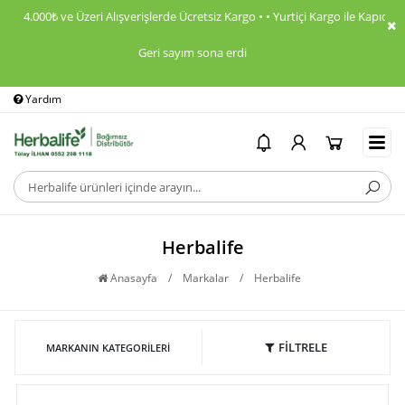
4.000₺ ve Üzeri Alışverişlerde Ücretsiz Kargo • • Yurtiçi Kargo ile Kapıda Öd
Geri sayım sona erdi
Yardım
Ödeme Bildirimi
İ
Herbalife
Anasayfa
/
Markalar
/
Herbalife
FİLTRELE
MARKANIN KATEGORILERI