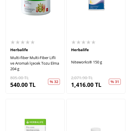
★★★★★
★★★★★
Herbalife
Herbalife
Multi-fiber Multi-Fiber Lifli
Niteworks® 150 g
ve Aromalı İçecek Tozu Elma
204 g
805.00
TL
2,071.90
TL
% 32
% 31
540.00
TL
1,416.00
TL