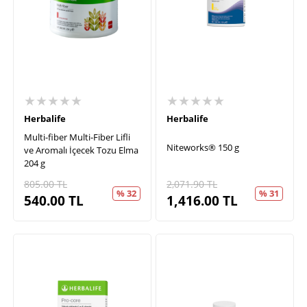
★★★★★
★★★★★
Herbalife
Herbalife
Multi-fiber Multi-Fiber Lifli
Niteworks® 150 g
ve Aromalı İçecek Tozu Elma
204 g
805.00
TL
2,071.90
TL
% 32
% 31
540.00
TL
1,416.00
TL