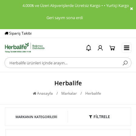
4.000₺ ve Üzeri Alışverişlerde Ücretsiz Kargo • • Yurtiçi Kargo ile K
Geri sayım sona erdi
Yardım
Ödeme Bildirimi
Herbalife
Anasayfa
/
Markalar
/
Herbalife
FİLTRELE
MARKANIN KATEGORILERI