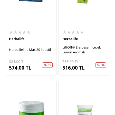
★★★★★
★★★★★
Herbalife
Herbalife
LiftOff® Efervesan İçecek
Herbalifeline Max 30 kapsül
Limon Aromalı
884.00
TL
785.00
TL
% 35
% 34
574.00
TL
516.00
TL