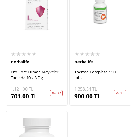
★★★★★
★★★★★
Herbalife
Herbalife
Pro-Core Orman Meyveleri
Thermo Complete™ 90
Tadında 10 x 3,7 g
tablet
1,121.00
TL
1,358.54
TL
% 37
% 33
701.00
TL
900.00
TL