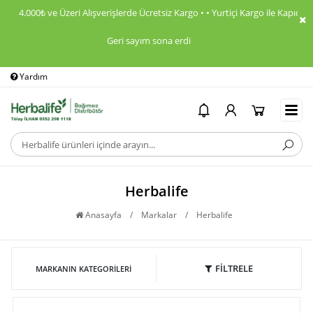
4.000₺ ve Üzeri Alışverişlerde Ücretsiz Kargo • • Yurtiçi Kargo ile Kapıda Ö
Geri sayım sona erdi
Yardım
Ödeme Bildirimi
İ
Herbalife
Anasayfa
/
Markalar
/
Herbalife
FİLTRELE
MARKANIN KATEGORILERI