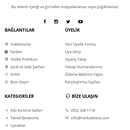
Bu sitenin içeriği ve görselleri kopyalanamaz veya çoğaltılamaz.
BAĞLANTILAR
ÜYELİK
Hakkımızda
Yeni Üyelik Formu
Yardım
Üye Girişi
Gizlilik Politikası
Sipariş Takip
İptal ve İade Şartları
Hesap Numaralarımız
KVKK
Ödeme Bildirimi Yapın
Bize Ulaşın
Karşılaştırma Sayfası
KATEGORİLER
BİZE ULAŞIN
Kilo Kontrol Setleri
0552 208 1118
Temel Beslenme
info@herbaletkisi.com
İçecekler