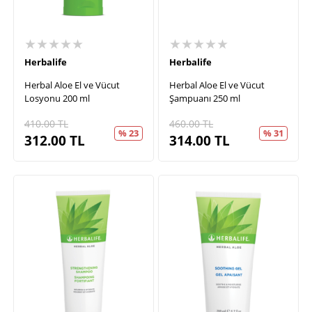
★★★★★
★★★★★
Herbalife
Herbalife
Herbal Aloe El ve Vücut
Herbal Aloe El ve Vücut
Losyonu 200 ml
Şampuanı 250 ml
410.00
TL
460.00
TL
% 23
% 31
312.00
TL
314.00
TL