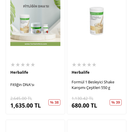
★★★★★
★★★★★
Herbalife
Herbalife
Formül 1 Besleyici Shake
Fitliğin DNA'sı
Karışımı Çeşitleri 550 g
2,645.00
TL
1,130.42
TL
% 38
% 39
1,635.00
TL
680.00
TL