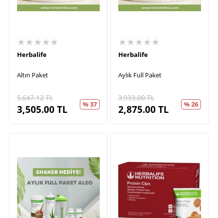
★★★★★
★★★★★
Herbalife
Herbalife
Altın Paket
Aylık Full Paket
5,647.12
TL
3,933.00
TL
% 37
% 26
3,505.00
TL
2,875.00
TL