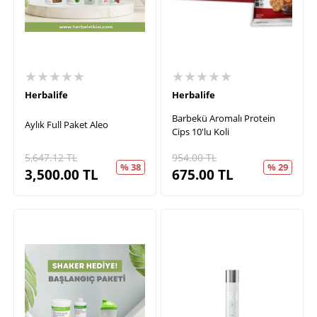
★★★★★
★★★★★
Herbalife
Herbalife
Barbekü Aromalı Protein
Aylık Full Paket Aleo
Cips 10'lu Koli
5,647.12
TL
954.00
TL
% 38
% 29
3,500.00
TL
675.00
TL