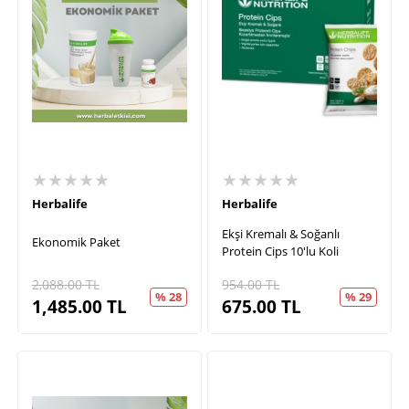
★★★★★
★★★★★
Herbalife
Herbalife
Ekşi Kremalı & Soğanlı
Ekonomik Paket
Protein Cips 10'lu Koli
2,088.00
TL
954.00
TL
% 28
% 29
1,485.00
TL
675.00
TL