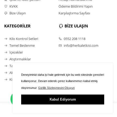
KVKK
Ödeme Bildirimi Yapın
Bize Ulaşın
Karşılaştırma Sayfası
KATEGORİLER
BİZE ULAŞIN
Kilo Kontrol Setleri
0552 208 1118
Temel Beslenme
info@herbaletkisi.com
İçecekler
Atıştırmalıklar
Takviye Gıdalar
Aktif Yaşam Ürünleri
Deneyiminizi daha iyi hale getirmek için bu web sitesinde çerezleri
Kişisel Bakım Ürünleri
kullanıyoruz. Devam ederek çerez kullanımımızı kabul etmiş
oluyorsunuz
Gizlilik Sözleşmesini Okuyun
Kabul Ediyorum
ÜYE GİRİŞİ
FAVORİLER
SEPET