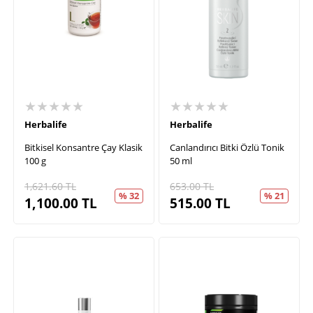
★★★★★
★★★★★
Herbalife
Herbalife
Bitkisel Konsantre Çay Klasik
Canlandırıcı Bitki Özlü Tonik
100 g
50 ml
1,621.60
TL
653.00
TL
% 32
% 21
1,100.00
TL
515.00
TL