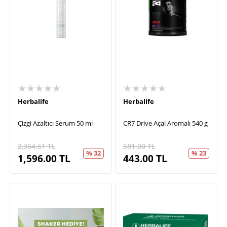
★★★★★
★★★★★
Herbalife
Herbalife
Çizgi Azaltıcı Serum 50 ml
CR7 Drive Açai Aromalı 540 g
2,364.61
TL
581.00
TL
% 32
% 23
1,596.00
TL
443.00
TL