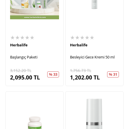
★★★★★
★★★★★
Herbalife
Herbalife
Başlangıç Paketi
Besleyici Gece Kremi 50 ml
3,152.20
TL
1,756.73
TL
% 33
% 31
2,095.00
TL
1,202.00
TL