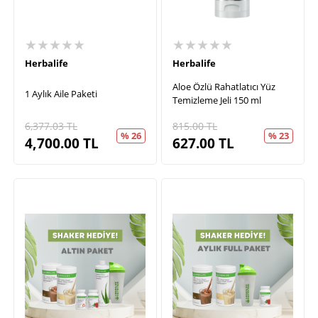
★★★★★
★★★★★
Herbalife
Herbalife
Aloe Özlü Rahatlatıcı Yüz
1 Aylık Aile Paketi
Temizleme Jeli 150 ml
6,377.03
TL
815.00
TL
% 26
% 23
4,700.00
TL
627.00
TL